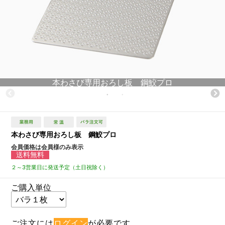
本わさび専用おろし板 鋼鮫プロ
本わさび専用おろし板 鋼鮫プロ
会員価格は会員様のみ表示
送料無料
２～3営業日に発送予定（土日祝除く）
ご購入単位
ご注文には
ログイン
が必要です