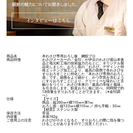
商品名
本わさび専用おろし板 鋼鮫プロ
商品特徴
わさびメーカーの「金印」が伊豆のわさび屋山本食
品と地元町工場の技術協力のもとに、オリジナル製
品化しました。おろし面の「わさび」デザインと特
殊エッチング加工により、最高の状態で本わさびを
すりおろすことに特化した「本わさび専用のおろし
器」です。細胞をより細かく、かつ空気を含むよう
にすりおろすことにより、クリーミーな味わいと舌
触りをつくり、わさび本来の「最高の辛味と風味」
を引き出します。鮫皮おろし板に比べ、同時間で約
1.8倍量をすりおろすことができます。（※金印調
べ）
仕様
【サイズ】
商品：縦260㎜×横110㎜×厚1㎜
おろし面：縦133㎜×横110㎜ ／ 持ち手幅：30㎜
【材質】ステンレス製
保存方法
常温
内容量
本体162g
ご使用上の注意
わさびが小さくなると、すりおろしの際に指を傷つ
けることがありますのでご注意ください。