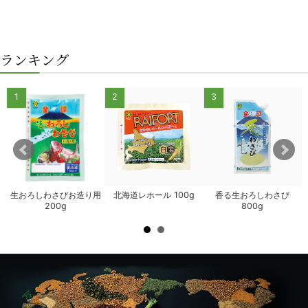
ランキング
1
2
3
生おろしわさびお造り用
北海道レホール 100g
香る生おろしわさび
200g
800g