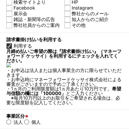
検索サイトより
HP
Facebook
Instagram
展示会
弊社からのメール
雑誌・新聞等の広告
知人からのご紹介
弊社社員からのご案内
その他
請求書掛け払いを利用する
利用する
月締め払いご希望の際は『請求書掛け払い』（マネーフ
ォワード ケッサイ）を利用するにチェックを入れてく
ださい。
・お申込は法人または個人事業主の方に限らせていただ
きます。
・お申込時にマネーフォワードケッサイ株式会社による
審査がございますので予めご了承ください。
・1ヵ月のご利用限度額は1ヵ月あたり10万円です。
希望
与信額の欄には「100000」
とご入力ください
※毎月10万円以上のお取引をご希望される場合は、必
要な限度額を記入してください。
事業区分
※
法人
個人