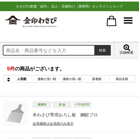
わさびの老舗「金印」 法人・店舗向け（業務用）オンラインショップ
雑貨
詳細検索
5
件
の商品がございます。
人気順
価格が安い順
価格が高い順
新着順
商品名順
本わさび専用おろし板 鋼鮫プロ
会員価格は会員様のみ表示