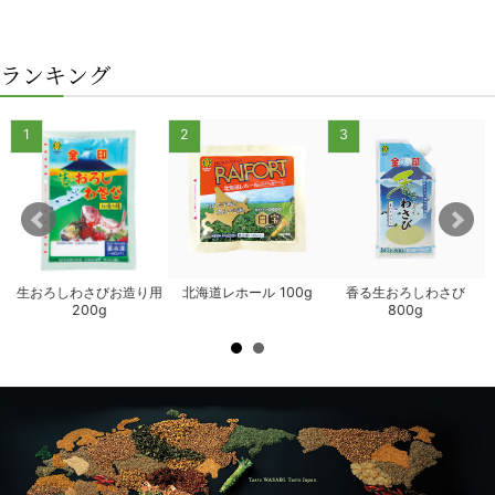
ランキング
1
2
3
生おろしわさびお造り用
北海道レホール 100g
香る生おろしわさび
200g
800g