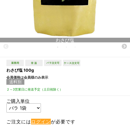
わさび塩
わさび塩 100g
会員価格は会員様のみ表示
送料別
２～3営業日に発送予定（土日祝除く）
ご購入単位
ご注文には
ログイン
が必要です