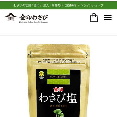
わさびの老舗「金印」 法人・店舗向け（業務用）オンラインショップ