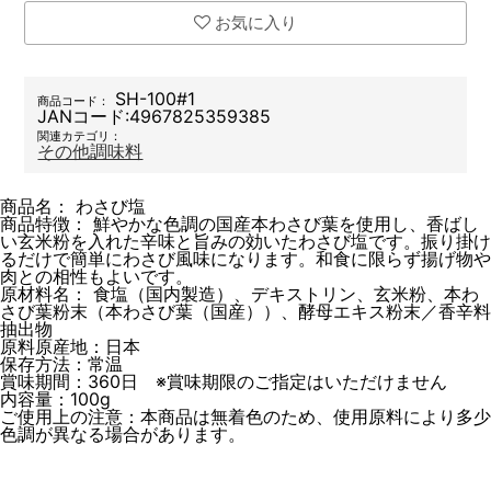
お気に入り
SH-100#1
商品コード：
JANコード:
4967825359385
関連カテゴリ：
その他調味料
商品名： わさび塩
商品特徴： 鮮やかな色調の国産本わさび葉を使用し、香ばし
い玄米粉を入れた辛味と旨みの効いたわさび塩です。振り掛け
るだけで簡単にわさび風味になります。和食に限らず揚げ物や
肉との相性もよいです。
原材料名： 食塩（国内製造）、デキストリン、玄米粉、本わ
さび葉粉末（本わさび葉（国産））、酵母エキス粉末／香辛料
抽出物
原料原産地：日本
保存方法：常温
賞味期間：360日 ※賞味期限のご指定はいただけません
内容量：100g
ご使用上の注意：本商品は無着色のため、使用原料により多少
色調が異なる場合があります。