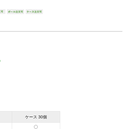
わさび・ 山わさび
しょうが
）
ケース 30個