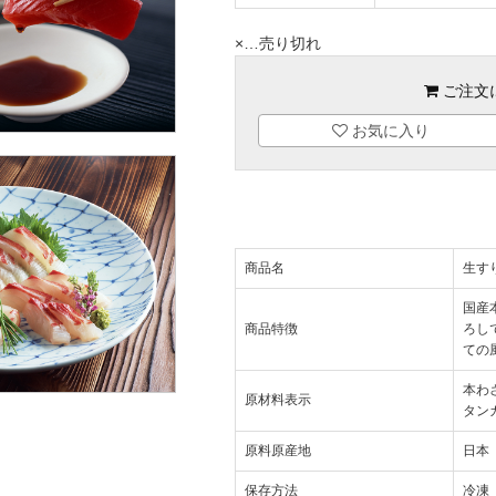
×
…売り切れ
ご注文
お気に入り
商品名
生す
国産
商品特徴
ろし
ての
本わ
原材料表示
タン
原料原産地
日本
保存方法
冷凍