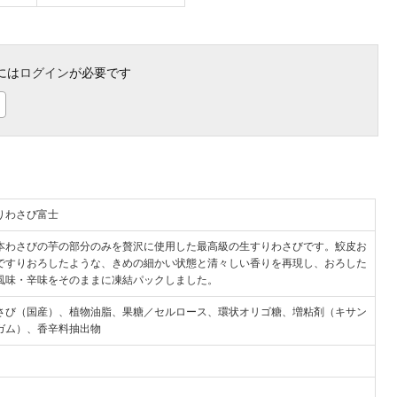
には
ログイン
が必要です
りわさび富士
本わさびの芋の部分のみを贅沢に使用した最高級の生すりわさびです。鮫皮お
ですりおろしたような、きめの細かい状態と清々しい香りを再現し、おろした
風味・辛味をそのままに凍結パックしました。
さび（国産）、植物油脂、果糖／セルロース、環状オリゴ糖、増粘剤（キサン
ガム）、香辛料抽出物