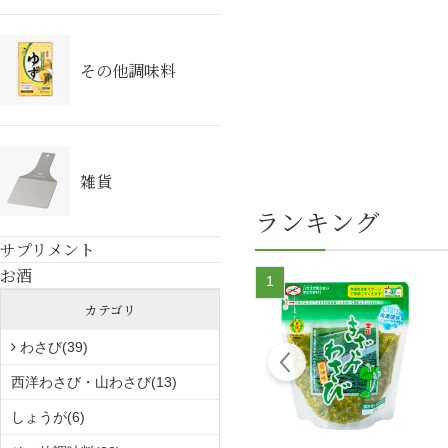
その他調味料
雑貨
ランキング
サプリメント
お酒
5
1
カテゴリ
わさび(39)
西洋わさび・山わさび(13)
しょうが(6)