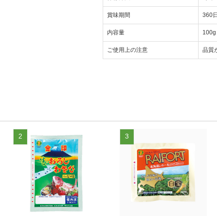
賞味期間
36
内容量
100g
ご使用上の注意
品質
2
3