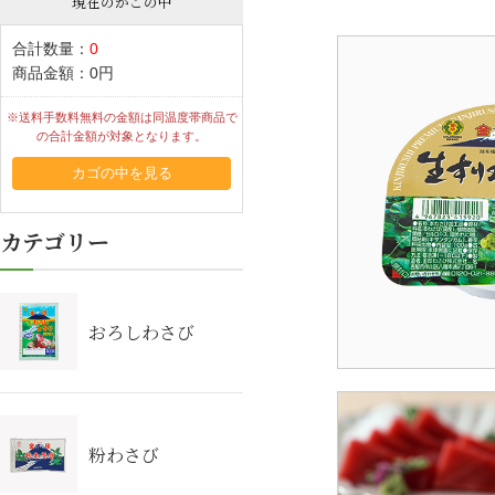
現在のかごの中
合計数量：
0
商品金額：
0円
おろしわさび
粉わさび
カゴの中を見る
カテゴリー
おろしわさび
その他調味料
雑貨
粉わさび