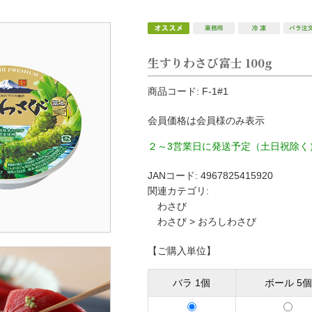
生すりわさび富士 100g
きざみわさび
小袋わさび
西洋
商品コード:
F-1#1
会員価格は会員様のみ表示
２～3営業日に発送予定（土日祝除く
JANコード:
4967825415920
関連カテゴリ:
わさび
わさび
>
おろしわさび
【ご購入単位】
バラ 1個
ボール 5個